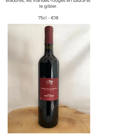
élaborés, les viandes rouges en sauce et
le gibier.
75cl - €18