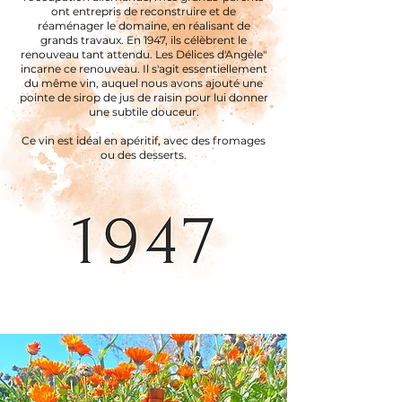
ont entrepris de reconstruire et de
réaménager le domaine, en réalisant de
grands travaux. En 1947, ils célèbrent le
renouveau tant attendu. Les Délices d'Angèle"
incarne ce renouveau. Il s'agit essentiellement
du même vin, auquel nous avons ajouté une
pointe de sirop de jus de raisin pour lui donner
une subtile douceur.
Ce vin est idéal en apéritif, avec des fromages
ou des desserts.