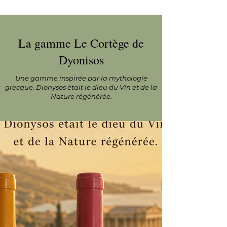
La gamme Le Cortège de
Dyonisos
Une gamme inspirée par la mythologie
grecque. Dionysos était le dieu du Vin et de la
Nature régénérée.