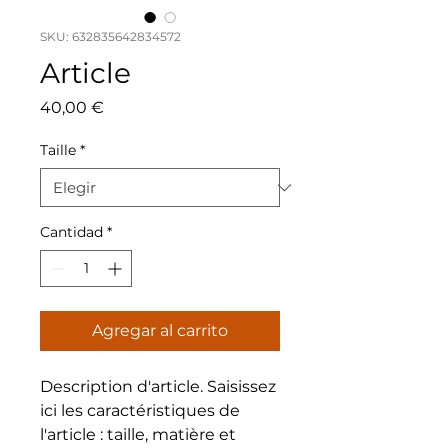
SKU: 632835642834572
Article
Precio
40,00 €
Taille
*
Cantidad
*
Agregar al carrito
Description d'article. Saisissez 
ici les caractéristiques de 
l'article : taille, matière et 