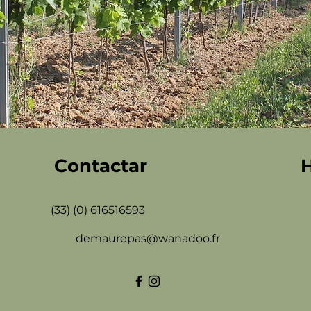
Contactar
H
(33) (0) 616516593
demaurepas@wanadoo.fr