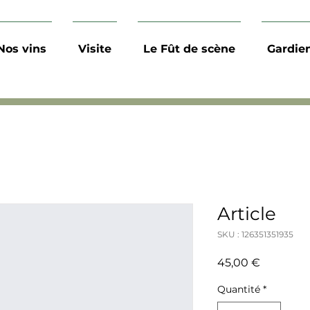
Nos vins
Visite
Le Fût de scène
Gardie
Article
SKU : 126351351935
Prix
45,00 €
Quantité
*