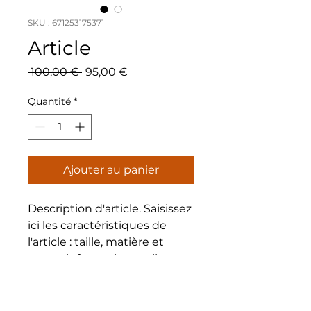
SKU : 671253175371
Article
Prix
Prix
 100,00 € 
95,00 €
original
promotionnel
Quantité
*
Ajouter au panier
Description d'article. Saisissez 
ici les caractéristiques de 
l'article : taille, matière et 
autres informations utiles.
DÉTAILS D'ARTICLE